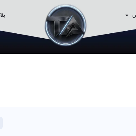
ش
بلا