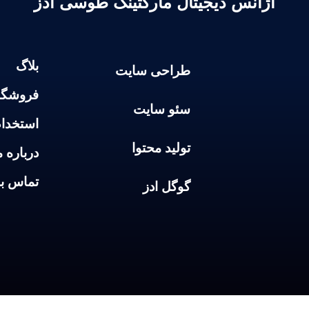
آژانس دیجیتال مارکتینگ طوسی ادز
بلاگ
طراحی سایت
فروشگا
سئو سایت
استخدا
تولید محتوا
درباره م
تماس با
گوگل ادز