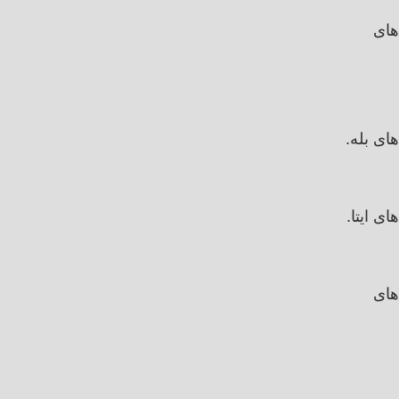
های
ای بله.
ی ایتا.
های