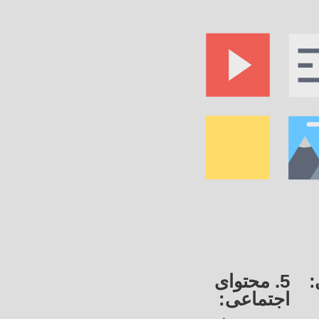
5. محتوای
اجتماعی: