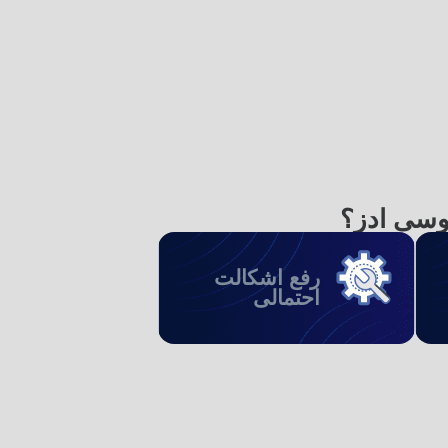
وسی ادز؟
رفع اشکالت
احتمالی